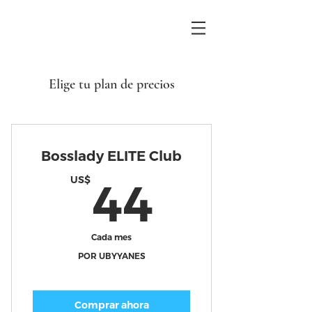
Elige tu plan de precios
Bosslady ELITE Club
44US
US$
44
Cada mes
POR UBYYANES
Comprar ahora