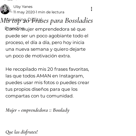
Uby Yanes
ALL
11 may 2020
1 min de lectura
Mis top 20 Frases para Bossladies
Marketing Digital
Branding
Como mujer emprendedora sé que 
puede ser un poco agobiante todo el 
proceso, el día a día, pero hoy inicia 
una nueva semana y quiero dejarte 
un poco de motivación extra.
He recopilado mis 20 frases favoritas, 
las que todos AMAN en Instagram, 
puedes usar mis fotos o puedes crear 
tus propios diseños para que los 
compartas con tu comunidad.
Mujer + emprendedora :: Bosslady
Que las disfrutes!